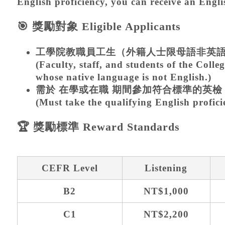
English proficiency, you can receive an Engli
🎯 獎勵對象 Eligible Applicants
工學院教職員工生（外籍人士限母語非英語
(Faculty, staff, and students of the Colle
whose native language is not English.)
需於
在學或在職
期間參加符合標準的英檢
(Must take the qualifying English profici
🏆 獎勵標準 Reward Standards
CEFR Level
Listening
B2
NT$1,000
C1
NT$2,200